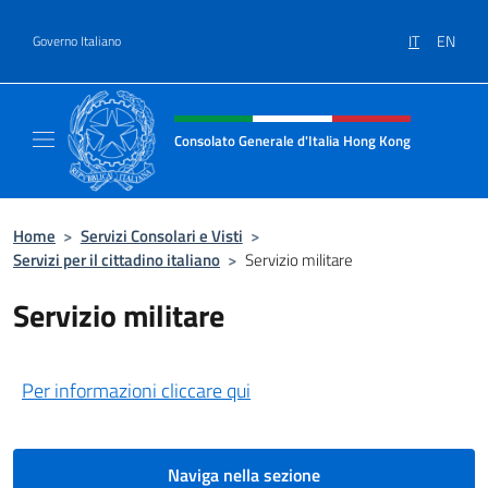
Salta al contenuto
IT
EN
Governo Italiano
Intestazione sito, social e menù
Consolato Generale d'Italia Hong Kong
Il sito ufficiale del Consolato Generale d'It
Home
>
Servizi Consolari e Visti
>
Servizi per il cittadino italiano
>
Servizio militare
Servizio militare
Per informazioni cliccare qui
Naviga nella sezione