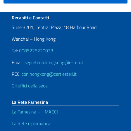
Sezione footer
Recapiti e Contatti
Suite 3201, Central Plaza, 18 Harbour Road
Wanchai – Hong Kong
Tel:
0085225220033
Email:
segreteria.hongkong@esteri.it
PEC:
con.hongkong@cert.esteri.it
Gli uffici della sede
La Rete Farnesina
La Farnesina – il MAECI
La Rete diplomatica