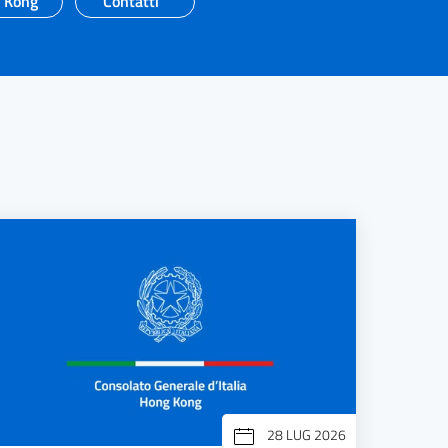
g Kong
Contatti
28 LUG 2026