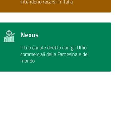
intendono recarsi in Italia
Nexus
Il tuo canale diretto con gli Uffici
commerciali della Farnesina e del
mondo