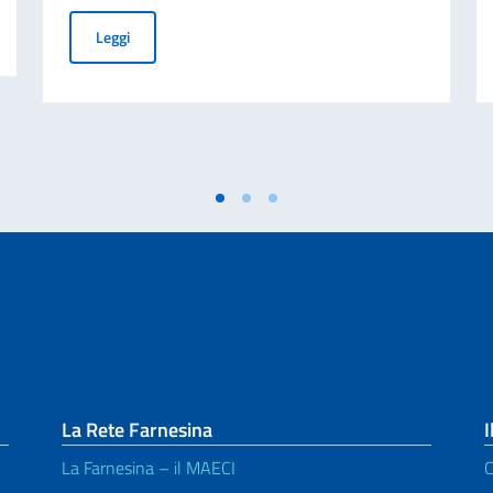
 cartacea per l’espatrio dal 3 agosto
Italian Sport Day 2026 - Raccolta di Sponsorizzazioni Fin
Leggi
La Rete Farnesina
I
La Farnesina – il MAECI
C