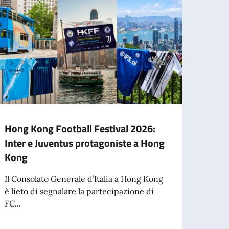
Hong Kong Football Festival 2026:
BORS
Inter e Juventus protagoniste a Hong
DI A
Kong
SPET
SCAL
Il Consolato Generale d’Italia a Hong Kong
è lieto di segnalare la partecipazione di
Sono 
FC...
Maste
un pr