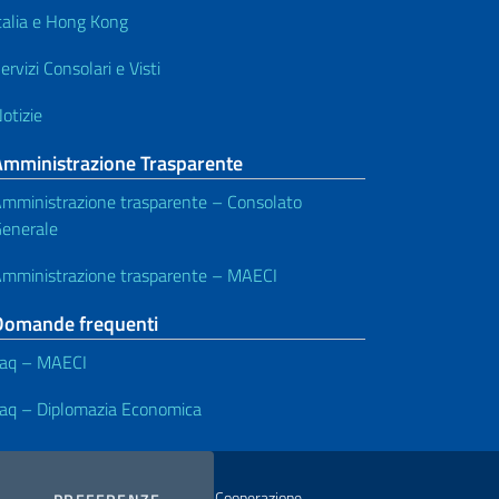
talia e Hong Kong
ervizi Consolari e Visti
otizie
Amministrazione Trasparente
mministrazione trasparente – Consolato
enerale
mministrazione trasparente – MAECI
Domande frequenti
aq – MAECI
aq – Diplomazia Economica
istero degli Affari Esteri e della Cooperazione
COOKIES