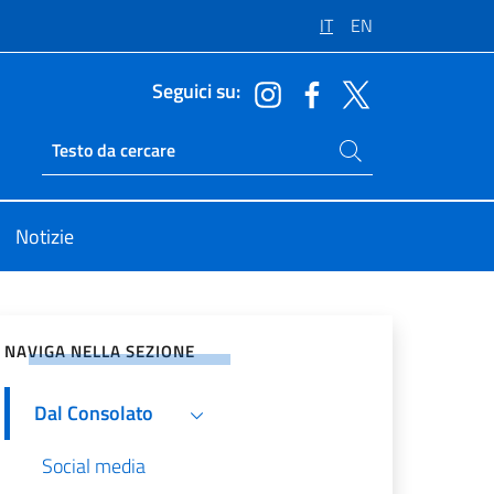
IT
EN
Seguici su:
Cerca nel sito
Ricerca sito live
Notizie
vidi sui Social Network
NAVIGA NELLA SEZIONE
Dal Consolato
Social media