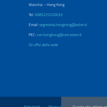
Wanchai – Hong Kong
Tel:
0085225220033
Email:
segreteria.hongkong@esteri.it
PEC:
con.hongkong@cert.esteri.it
Gli uffici della sede
Link Utili
Questo sito utilizza co
Note legali
Privacy e cookie policy
Dichiarazio