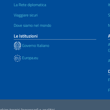
La Rete diplomatica
I
Viaggiare sicuri
S
Dove siamo nel mondo
N
Le Istituzioni
A
Governo Italiano
G
Europa.eu
A
F
F
okies tecnici (necessari) e analitici.
ne di Accessibilità
2026 Copyright Min