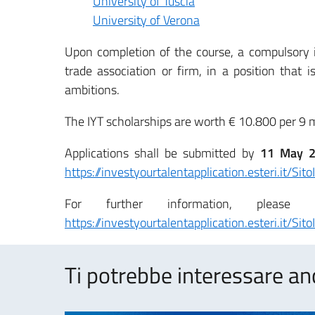
University of Tuscia
University of Verona
Upon completion of the course, a compulsory 
trade association or firm, in a position that 
ambitions.
The IYT scholarships are worth € 10.800 per 9 
Applications shall be submitted by
11 May 20
https://investyourtalentapplication.esteri.it/Si
For further information, please v
https://investyourtalentapplication.esteri.it/S
Ti potrebbe interessare an