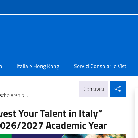
e menù
rale d'Italia Hong Kong
o
Italia e Hong Kong
Servizi Consolari e Visti
Condi
Condividi
scholarship...
vest Your Talent in Italy”
 2026/2027 Academic Year