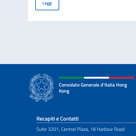
Cessazione della validità della carta d’identità
Leggi
Consolato Generale d'Italia Hong
Kong
Sezione footer
Recapiti e Contatti
Suite 3201, Central Plaza, 18 Harbour Road