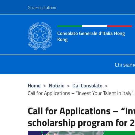
Salta al contenuto
Governo Italiano
Intestazione sito, social 
Consolato Generale d'Italia Hong
Kong
Il sito ufficiale del Consolato Gene
Chi siam
Home
>
Notizie
>
Dal Consolato
>
Call for Applications – “Invest Your Talent in Italy” 
Call for Applications – “In
scholarship program for